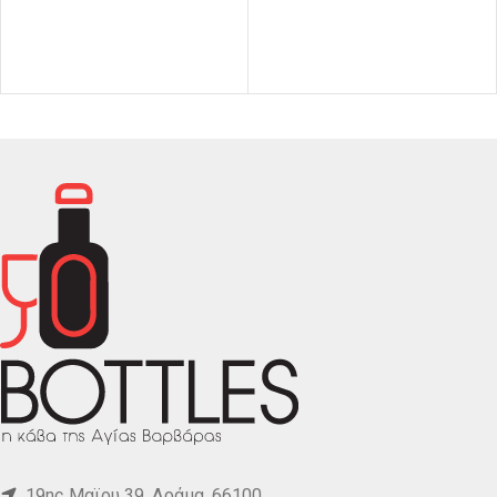
19ης Μαϊου 39, Δράμα, 66100