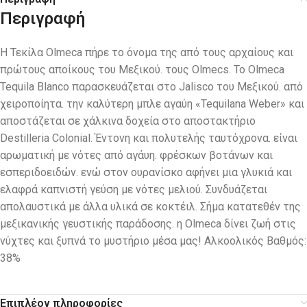
Περιγραφή
Η Τεκίλα Olmeca πήρε το όνομα της από τους αρχαίους και
πρώτους αποίκους του Μεξικού. τους Olmecs. Το Olmeca
Tequila Blanco παρασκευάζεται στο Jalisco του Μεξικού. από
χειροποίητα. την καλύτερη μπλε αγαύη «Tequilana Weber» και
αποστάζεται σε χάλκινα δοχεία στο αποστακτήριο
Destilleria Colonial. Έντονη και πολυτελής ταυτόχρονα. είναι
αρωματική με νότες από αγάυη. φρέσκων βοτάνων και
εσπεριδοειδών. ενώ στον ουρανίσκο αφήνει μια γλυκιά και
ελαφρά καπνιστή γεύση με νότες μελιού. Συνδυάζεται
απολαυστικά με άλλα υλικά σε κοκτέιλ. Σήμα κατατεθέν της
μεξικανικής γευστικής παράδοσης. η Olmeca δίνει ζωή στις
νύχτες και ξυπνά το μυστήριο μέσα μας! Αλκοολικός Βαθμός:
38%
Επιπλέον πληροφορίες