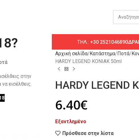
18?
ΤΗΛ.:
+30 2521046890
ΔΡΑ
Αρχική σελίδα
Κατάστημα
Ποτά
Κο
HARDY LEGEND ΚΟΝΙΑΚ 50ml
οτά
εισέλθεις στην
HARDY LEGEND Κ
 να εισέλθεις.
18
6.40
€
Εξαντλημένο
Πρόσθεσε στην λίστα