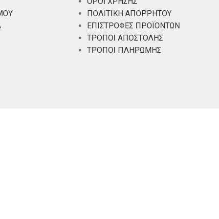
ΟΡΟΙ ΧΡΗΣΗΣ
ΜΟΥ
ΠΟΛΙΤΙΚΗ ΑΠΟΡΡΗΤΟΥ
Α
ΕΠΙΣΤΡΟΦΕΣ ΠΡΟΪΟΝΤΩΝ
ΤΡΟΠΟΙ ΑΠΟΣΤΟΛΗΣ
ΤΡΟΠΟΙ ΠΛΗΡΩΜΗΣ
SOLUTIONS.
α σας στον ιστότοπό μας. Με την περιήγηση σε αυτόν τον ισ