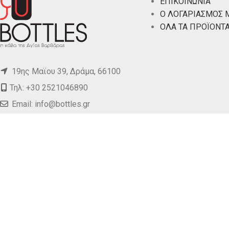
ΕΠΙΚΟΙΝΩΝΙΑ
Ο ΛΟΓΑΡΙΑΣΜΟΣ 
ΟΛΑ ΤΑ ΠΡΟΪΟΝΤ
19ης Μαϊου 39, Δράμα, 66100
Τηλ: +30 2521046890
Email:
info@bottles.gr
BOTTLES.GR
2020 CREATED BY
. PREMIUM E-COMMERCE 
DOUBLE INFINITY
details make perfection, but perfection is not a detail.
Χρησιμοποιούμε cookies για να βελτιώσουμε την εμπειρί
cookies.