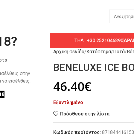
18?
ΤΗΛ.:
+30 2521046890
ΔΡΑ
Αρχική σελίδα
Κατάστημα
Ποτά
Βό
οτά
BENELUXE ICE Β
εισέλθεις στην
 να εισέλθεις.
46.40
€
18
Εξαντλημένο
Πρόσθεσε στην λίστα
Κωδικός προϊόντος:
87184441615