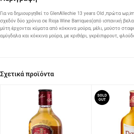
Για να δημιουργηθεί το GlenAllechie 13 years Old ,πρώτα ωρ;
σχεδόν δύο χρόνια σε Rioja Wine Barriques(από ισπανική βε
μύτη έρχονται κύματα από κόκκινα μούρα, μέλι, μούστο σταφυ
αμύγδαλα και κόκκινα μούρα, με κριθάρι, γκρέιπφρουτ, φλούδ
Σχετικά προϊόντα
SOLD
OUT