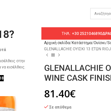
18?
ΤΗΛ.:
+30 2521046890
ΔΡΑ
Αρχική σελίδα
Κατάστημα
Ουίσκι
Sc
GLENALLACHIE ΟΥΙΣΚΙ 13 ΕΤΩΝ RIOJ
οτά
εισέλθεις στην
GLENALLACHIE ΟΥ
 να εισέλθεις.
WINE CASK FINIS
18
81.40
€
Σε απόθεμα