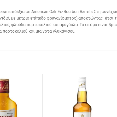
imase επιδέξια σε American Oak Ex-Bourbon Barrels Στη συνέχε
λανιδιά, με μέτριο επίπεδο φρυγανίσματος),αποκτώντας έτσι 
λιού, φλούδα πορτοκαλιού και αμύγδαλα. Το στόμα είναι βρίσ
α πορτοκαλιού και μια νότα γλυκάνισου.