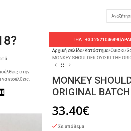
18?
ΤΗΛ.:
+30 2521046890
ΔΡΑ
Αρχική σελίδα
Κατάστημα
Ουίσκι
Sc
MONKEY SHOULDER ΟΥΙΣΚΙ THE ORIG
οτά
εισέλθεις στην
MONKEY SHOULDE
 να εισέλθεις.
ORIGINAL BATCH
18
33.40
€
Σε απόθεμα