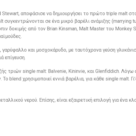
id Stewart, αποφάσισε να δημιουργήσει το πρώτο triple malt σ
lt συγκεντρώνονται σε ένα μικρό βαρέλι ανάμιξης (marrying t
όπιν δοκιμής από τον Brian Kinsman, Malt Master του Monkey 
μαϊμούδες.
 γαρύφαλλο και μοσχοκάρυδο, με ταυτόχρονα γεύση γλυκάνισ
ά επίγευση.
 τριών single malt: Balvenie, Kininvie, και Glenfiddich. Λόγ
 Το blend χρησιμοποιεί εννιά βαρέλια, για κάθε single malt. Γ
λλικού νερού. Eπίσης, είναι εξαιρετική επιλογή για ένα κλασ