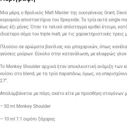
Μια μέρα, ο θρυλικός Malt Master της οικογένειας Grant, Dav
κορυφαία αποστακτήρια του Speyside. Τα τρία αυτά single ma
έως έξι μήνες. Όταν το τελικό απόσταγμα κριθεί έτοιμο, κατ
ιδιαίτερο σήμα του triple malt, με τις χαρακτηριστικές τρεις 
Πλούσιο σε αρώματα βανίλιας και μπαχαρικών, όπως κανέλα,
γεύσεις μούρων. Εύκολο στην κατανάλωση, με ελαφρώς γλυκι
To Monkey Shoulder αρχικά ήταν αποκλειστική ανάμιξη των εξής
ουίσκι στο blend, με τα τρία παραπάνω, όμως, να υπερισχύουν.
27”.
Απολαμβάνεται με πάγο, σκέτο είτε με προσθήκη σταγόνων μετα
– 50 ml Monkey Shoulder
– 10 ml 1:1 σιρόπι ζάχαρης