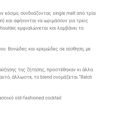
τον κόσμο, συνδυάζοντας single malt από τρία
un) και αφήνονται να ωριμάσουν για τρεις
Shoulder, εμφιαλώνεται και λαμβάνει το
ου. Βυνώδες και κρεμώδες σε αίσθηση, με
ω αύξησης της ζήτησης, προστέθηκαν κι άλλα
ι’αυτό, άλλωστε, το blend ονομάζεται “Batch
σικό old-fashioned cocktail: