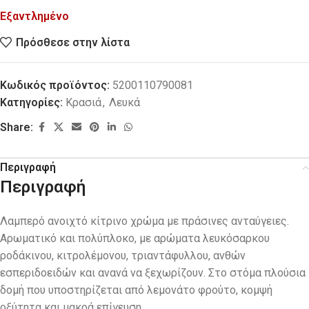
Εξαντλημένο
Πρόσθεσε στην λίστα
Κωδικός προϊόντος:
5200110790081
Κατηγορίες:
Κρασιά
,
Λευκά
Share:
Περιγραφή
Περιγραφή
Λαµπερό ανοιχτό κίτρινο χρώµα µε πράσινες ανταύγειες.
Αρωµατικό και πολύπλοκο, με αρώματα λευκόσαρκου
ροδάκινου, κιτρολέµονου, τριαντάφυλλου, ανθών
εσπεριδοειδών και ανανά να ξεχωρίζουν. Στο στόµα πλούσια
δοµή που υποστηρίζεται από λεµονάτο φρούτο, κοµψή
οξύτητα και µακρά επίγευση.