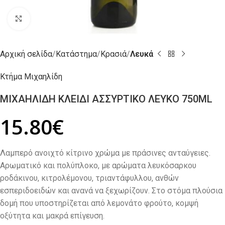
Click to enlarge
Αρχική σελίδα
Κατάστημα
Κρασιά
Λευκά
Κτήμα Μιχαηλίδη
ΜΙΧΑΗΛΙΔΗ ΚΛΕΙΔΙ ΑΣΣΥΡΤΙΚΟ ΛΕΥΚΟ 750ML
15.80
€
Λαµπερό ανοιχτό κίτρινο χρώµα µε πράσινες ανταύγειες.
Αρωµατικό και πολύπλοκο, με αρώματα λευκόσαρκου
ροδάκινου, κιτρολέµονου, τριαντάφυλλου, ανθών
εσπεριδοειδών και ανανά να ξεχωρίζουν. Στο στόµα πλούσια
δοµή που υποστηρίζεται από λεµονάτο φρούτο, κοµψή
οξύτητα και µακρά επίγευση.