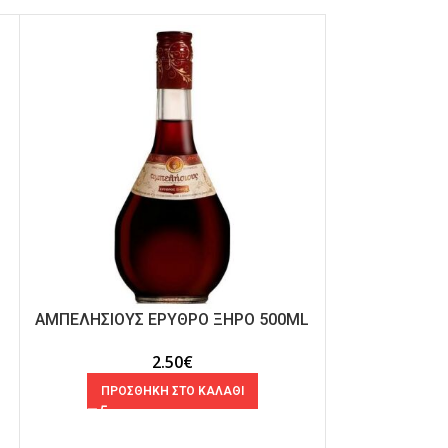
SOLD
OUT
HOT
ΑΜΠΕΛΗΣΙΟΥΣ ΕΡΥΘΡΟ ΞΗΡΟ 500ML
ΝΙΚΟ ΛΑΖΑΡΙΔ
CHARD
2.50
€
ΠΡΟΣΘΗΚΗ ΣΤΟ ΚΑΛΑΘΙ
ΔΙΑΒΑ