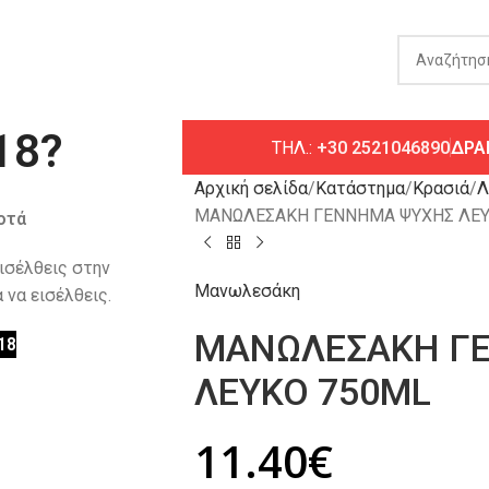
18?
ΤΗΛ.:
+30 2521046890
ΔΡΑ
Αρχική σελίδα
Κατάστημα
Κρασιά
Λ
ΜΑΝΩΛΕΣΑΚΗ ΓΕΝΝΗΜΑ ΨΥΧΗΣ ΛΕΥ
οτά
εισέλθεις στην
Μανωλεσάκη
 να εισέλθεις.
ΜΑΝΩΛΕΣΑΚΗ Γ
18
ΛΕΥΚΟ 750ML
11.40
€