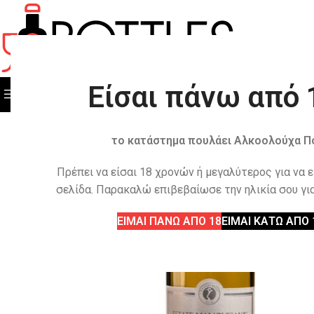
Είσαι πάνω από 
ΟΛΕΣ ΟΙ ΚΑΤΗΓΟΡΙΕΣ
ΟΛΑ ΤΑ ΠΡΟΙΟΝΤΑ
το κατάστημα πουλάει Αλκοολούχα Π
Πρέπει να είσαι 18 χρονών ή μεγαλύτερος για να 
σελίδα. Παρακαλώ επιβεβαίωσε την ηλικία σου για
ΕΙΜΑΙ ΠΑΝΩ ΑΠΟ 18
ΕΙΜΑΙ ΚΑΤΩ ΑΠΟ 