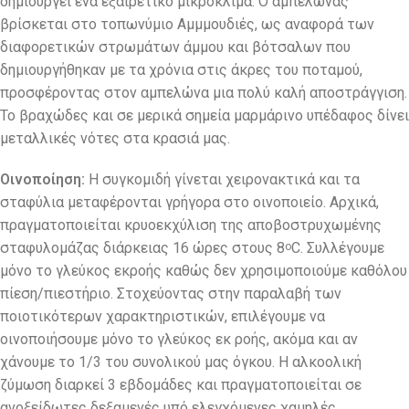
δημιουργεί ένα εξαιρετικό μικρόκλιμα. Ο αμπελώνας
βρίσκεται στο τοπωνύμιο Αμμμουδιές, ως αναφορά των
διαφορετικών στρωμάτων άμμου και βότσαλων που
δημιουργήθηκαν με τα χρόνια στις άκρες του ποταμού,
προσφέροντας στον αμπελώνα μια πολύ καλή αποστράγγιση.
Το βραχώδες και σε μερικά σημεία μαρμάρινο υπέδαφος δίνει
μεταλλικές νότες στα κρασιά μας.
Οινοποίηση:
Η συγκομιδή γίνεται χειρονακτικά και τα
σταφύλια μεταφέρονται γρήγορα στο οινοποιείο. Αρχικά,
πραγματοποιείται κρυοεκχύλιση της αποβοστρυχωμένης
σταφυλομάζας διάρκειας 16 ώρες στους 8
C. Συλλέγουμε
o
μόνο το γλεύκος εκροής καθώς δεν χρησιμοποιούμε καθόλου
πίεση/πιεστήριο. Στοχεύοντας στην παραλαβή των
ποιοτικότερων χαρακτηριστικών, επιλέγουμε να
οινοποιήσουμε μόνο το γλεύκος εκ ροής, ακόμα και αν
χάνουμε το 1/3 του συνολικού μας όγκου. Η αλκοολική
ζύμωση διαρκεί 3 εβδομάδες και πραγματοποιείται σε
ανοξείδωτες δεξαμενές υπό ελεγχόμενες χαμηλές