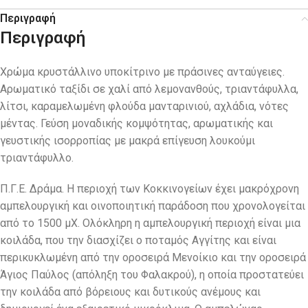
Περιγραφή
Περιγραφή
Χρώμα κρυστάλλινο υποκίτρινο με πράσινες ανταύγειες.
Αρωματικό ταξίδι σε χαλί από λεμονανθούς, τριαντάφυλλα,
λίτσι, καραμελωμένη φλούδα μανταρινιού, αχλάδια, νότες
μέντας. Γεύση μοναδικής κομψότητας, αρωματικής και
γευστικής ισορροπίας με μακρά επίγευση λουκούμι
τριαντάφυλλο.
Π.Γ.Ε. Δράμα. Η περιοχή των Κοκκινογείων έχει μακρόχρονη
αμπελουργική και οινοποιητική παράδοση που χρονολογείται
από το 1500 μΧ. Ολόκληρη η αμπελουργική περιοχή είναι μια
κοιλάδα, που την διασχίζει ο ποταμός Αγγίτης και είναι
περικυκλωμένη από την οροσειρά Μενοίκιο και την οροσειρά
Άγιος Παύλος (απόληξη του Φαλακρού), η οποία προστατεύει
την κοιλάδα από βόρειους και δυτικούς ανέμους και