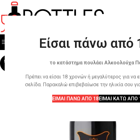
Είσαι πάνω από 
ΟΛΕΣ ΟΙ ΚΑΤΗΓΟΡΙΕΣ
ΟΛΑ ΤΑ ΠΡΟΙΟΝΤΑ
SOLD
το κατάστημα πουλάει Αλκοολούχα Π
OUT
Πρέπει να είσαι 18 χρονών ή μεγαλύτερος για να 
σελίδα. Παρακαλώ επιβεβαίωσε την ηλικία σου για
ΕΙΜΑΙ ΠΑΝΩ ΑΠΟ 18
ΕΙΜΑΙ ΚΑΤΩ ΑΠΟ 