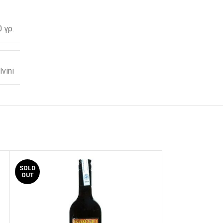
 γρ.
vini
SOLD
SOLD
OUT
OUT