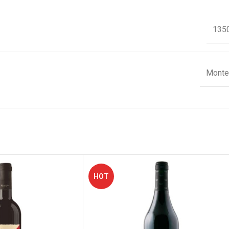
1350
Montel
HOT