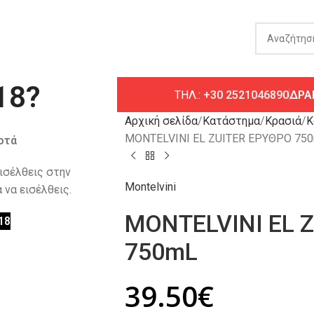
18?
ΤΗΛ.:
+30 2521046890
ΔΡΑ
Αρχική σελίδα
Κατάστημα
Κρασιά
Κ
MONTELVINI EL ZUITER ΕΡΥΘΡΟ 75
οτά
εισέλθεις στην
Montelvini
 να εισέλθεις.
MONTELVINI EL 
18
750mL
39.50
€