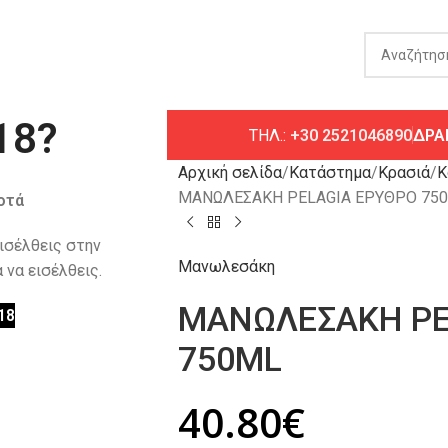
18?
ΤΗΛ.:
+30 2521046890
ΔΡΑ
Αρχική σελίδα
Κατάστημα
Κρασιά
Κ
ΜΑΝΩΛΕΣΑΚΗ PELAGIA ΕΡΥΘΡΟ 75
οτά
εισέλθεις στην
Μανωλεσάκη
 να εισέλθεις.
ΜΑΝΩΛΕΣΑΚΗ PE
18
750ML
40.80
€