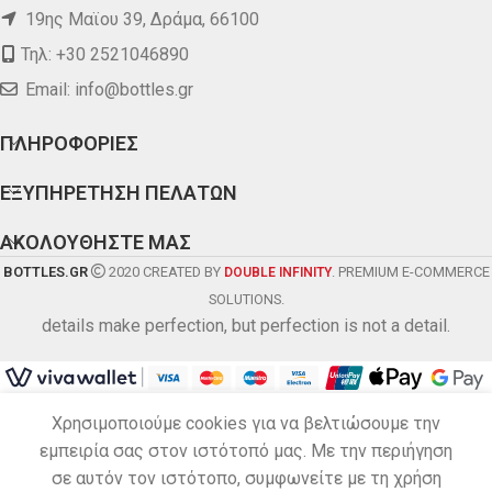
19ης Μαϊου 39, Δράμα, 66100
Τηλ: +30 2521046890
Email:
info@bottles.gr
ΠΛΗΡΟΦΟΡΙΕΣ
ΕΞΥΠΗΡΕΤΗΣΗ ΠΕΛΑΤΩΝ
ΑΚΟΛΟΥΘΗΣΤΕ ΜΑΣ
BOTTLES.GR
2020 CREATED BY
. PREMIUM E-COMMERCE
DOUBLE INFINITY
SOLUTIONS.
details make perfection, but perfection is not a detail.
ΚΑΡΑΜΗΤΡΟΥ
Χρησιμοποιούμε cookies για να βελτιώσουμε την
HIT THE ROAD
εμπειρία σας στον ιστότοπό μας. Με την περιήγηση
0
8.50
€
ΠΡΟΣΘΗΚΗ ΣΤΟ 
ΗΜΙΓΛΥΚΟ
σε αυτόν τον ιστότοπο, συμφωνείτε με τη χρήση
ΕΡΥΘΡΟ
Menu
ΚΑΛΑΘΙ
Λίστα
Home