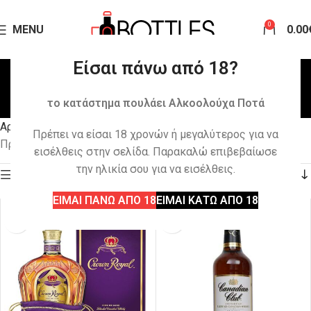
0
MENU
0.00
Είσαι πάνω από 18?
Canadian
το κατάστημα πουλάει Αλκοολούχα Ποτά
Αρχική σελίδα
Κατάστημα
Ουίσκι
Canadian
Πρέπει να είσαι 18 χρονών ή μεγαλύτερος για να
Προβάλλονται όλα - 4 αποτελέσματα
εισέλθεις στην σελίδα. Παρακαλώ επιβεβαίωσε
την ηλικία σου για να εισέλθεις.
ΕΜΦΑΝΙΣΗ ΠΛΕΥΡΙΚΗΣ ΓΡΑΜΜΗΣ
ΕΙΜΑΙ ΠΑΝΩ ΑΠΟ 18
ΕΙΜΑΙ ΚΑΤΩ ΑΠΟ 18