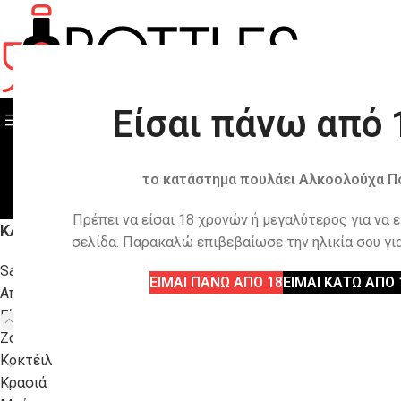
Είσαι πάνω από 
ΟΛΕΣ ΟΙ ΚΑΤΗΓΟΡΙΕΣ
ΟΛΑ ΤΑ ΠΡΟΙΟΝΤΑ
το κατάστημα πουλάει Αλκοολούχα Π
Πρέπει να είσαι 18 χρονών ή μεγαλύτερος για να 
ΚΑΤΗΓΟΡΙΕΣ
Αρχική σελίδα
Κα
σελίδα. Παρακαλώ επιβεβαίωσε την ηλικία σου για
Sake
Δεν βρέθηκε κανέν
ΕΙΜΑΙ ΠΑΝΩ ΑΠΟ 18
ΕΙΜΑΙ ΚΑΤΩ ΑΠΟ 
Αποξηραμένα Φρούτα
Είδη Δώρου
Ζαχαρώδη
Κοκτέιλ
Κρασιά